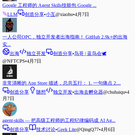
Google 工程师的 Agent Skills技能包 Google ...
LLM
创造分享
•
小互
@xiaohu
•
4月7日
一人公司OPC，独立开发者出海指南！ GitHub 2.9k⭐的出海
实...
出海
独立开发
创造分享
•
鸟哥 | 蓝鸟会🕊️
@NFTCPS
•
4月7日
非常清晰的 App Store 描述，总共五行： 1. 一句痛点 2....
创造分享
随想
独立开发
•
出海去孵化器
@chuhaiqu
•
4
月7日
agent-skills — 把高级工程师的工程纪律编码成 AI Ag...
创造分享
技术讨论
•
Geek Lite
@QingQ77
•
4月6日