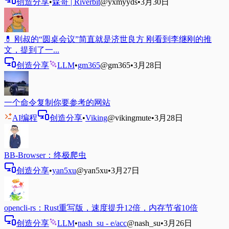
创造分享
•
森哥 | Riverbit
@yxmyyds
•
3月30日
💊 刚叔的“圆桌会议”简直就是济世良方 刚看到李继刚的推
文，提到了一...
创造分享
LLM
•
gm365
@gm365
•
3月28日
一个命令复制你要参考的网站
AI编程
创造分享
•
Viking
@vikingmute
•
3月28日
BB-Browser：终极爬虫
创造分享
•
yan5xu
@yan5xu
•
3月27日
opencli-rs：Rust重写版，速度提升12倍，内存节省10倍
创造分享
LLM
•
nash_su - e/acc
@nash_su
•
3月26日