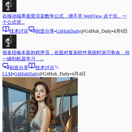
在移动端界面里渲染数学公式，绕不开 WebView 这个坑。一
个公式背...
技术讨论
创造分享
•
GitHubDaily
@GitHub_Daily
•
4月6日
很多经验丰富的程序员，在面对复杂软件系统时游刃有余，但
一碰到机器学习，...
创造分享
技术讨论
LLM
•
GitHubDaily
@GitHub_Daily
•
4月4日