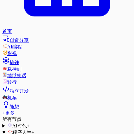
首页
创造分享
AI编程
影视
搞钱
裁神到
地狱笑话
转行
独立开发
机车
随想
+
更多
所有节点
AI时代
+
程序人生
+