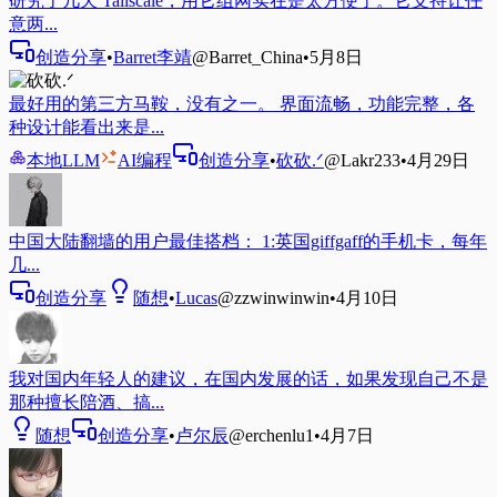
研究了几天 Tailscale，用它组网实在是太方便了。它支持让任
意两...
创造分享
•
Barret李靖
@Barret_China
•
5月8日
最好用的第三方马鞍，没有之一。 界面流畅，功能完整，各
种设计能看出来是...
本地LLM
AI编程
创造分享
•
砍砍.ᐟ
@Lakr233
•
4月29日
中国大陆翻墙的用户最佳搭档： 1:英国giffgaff的手机卡，每年
几...
创造分享
随想
•
Lucas
@zzwinwinwin
•
4月10日
我对国内年轻人的建议，在国内发展的话，如果发现自己不是
那种擅长陪酒、搞...
随想
创造分享
•
卢尔辰
@erchenlu1
•
4月7日