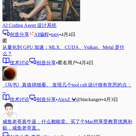
AI Coding Agent 设计系统
创造分享
AI编程
•
tony
•
4月4日
匿
从量化到 GPU 加速：MLX、CUDA、Vulkan、Metal 是什
么？
技术讨论
创造分享
•
匿名用户
•
4月4日
《马书》真值得细看。 发现几个tool call 设计很有意思的点：
...
技术讨论
创造分享
•
AlexZ 🦀
@blackanger
•
4月3日
咸鱼老哥真牛逼，什么都能卖。买了个Mac想享受教育优惠补
贴，咸鱼老哥直...