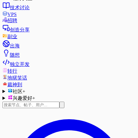
技术讨论
VPS
招聘
创造分享
副业
出海
随想
独立开发
转行
地狱笑话
裁神到
社区
+
兴趣爱好
+