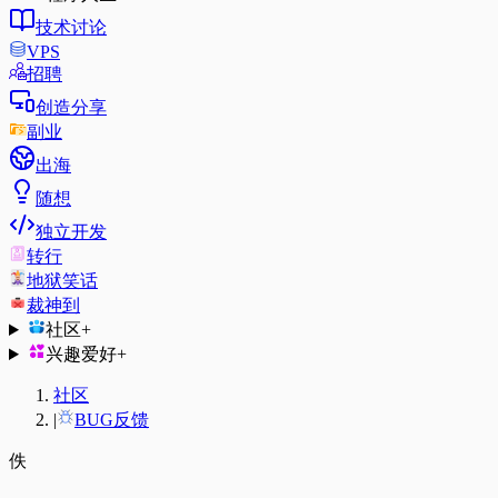
技术讨论
VPS
招聘
创造分享
副业
出海
随想
独立开发
转行
地狱笑话
裁神到
社区
+
兴趣爱好
+
社区
|
BUG反馈
佚