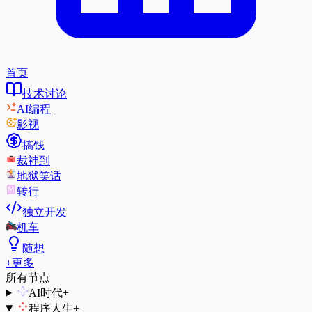
首页
技术讨论
AI编程
影视
搞钱
裁神到
地狱笑话
转行
独立开发
机车
随想
+
更多
所有节点
AI时代
+
程序人生
+