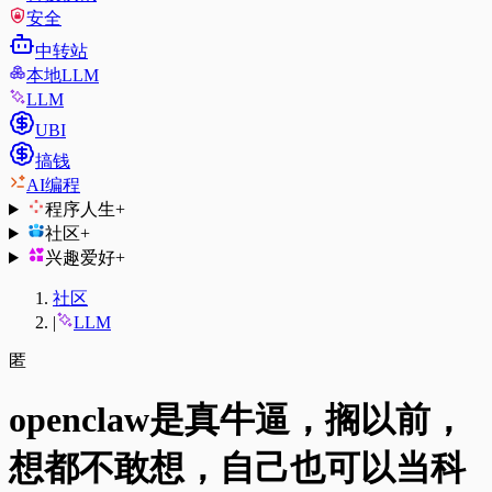
安全
中转站
本地LLM
LLM
UBI
搞钱
AI编程
程序人生
+
社区
+
兴趣爱好
+
社区
|
LLM
匿
openclaw是真牛逼，搁以前，
想都不敢想，自己也可以当科