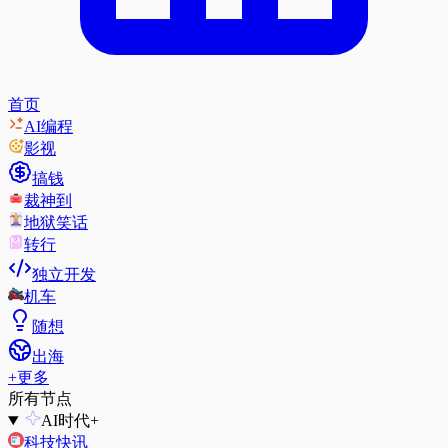
首页
AI编程
影视
搞钱
裁神到
地狱笑话
转行
独立开发
机车
随想
出海
+
更多
所有节点
AI时代
+
科技快讯