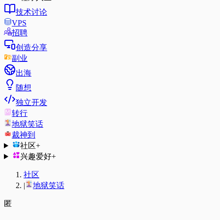
技术讨论
VPS
招聘
创造分享
副业
出海
随想
独立开发
转行
地狱笑话
裁神到
社区
+
兴趣爱好
+
社区
|
地狱笑话
匿