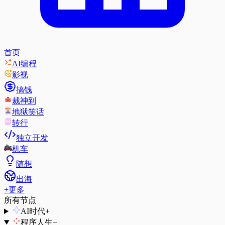
首页
AI编程
影视
搞钱
裁神到
地狱笑话
转行
独立开发
机车
随想
出海
+
更多
所有节点
AI时代
+
程序人生
+