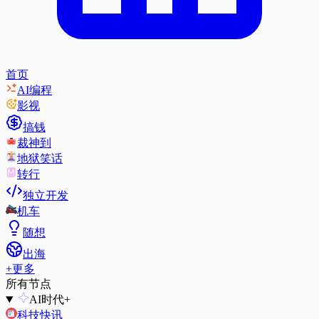
首页
AI编程
影视
搞钱
裁神到
地狱笑话
转行
独立开发
机车
随想
出海
+
更多
所有节点
AI时代
+
科技快讯