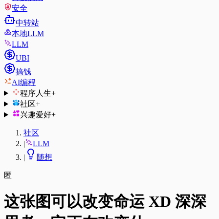
安全
中转站
本地LLM
LLM
UBI
搞钱
AI编程
程序人生
+
社区
+
兴趣爱好
+
社区
|
LLM
|
随想
匿
这张图可以改变命运 XD 深深