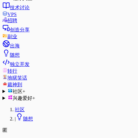
技术讨论
VPS
招聘
创造分享
副业
出海
随想
独立开发
转行
地狱笑话
裁神到
社区
+
兴趣爱好
+
社区
|
随想
匿