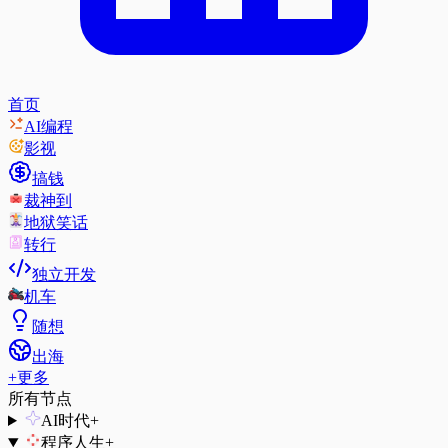
首页
AI编程
影视
搞钱
裁神到
地狱笑话
转行
独立开发
机车
随想
出海
+
更多
所有节点
AI时代
+
程序人生
+