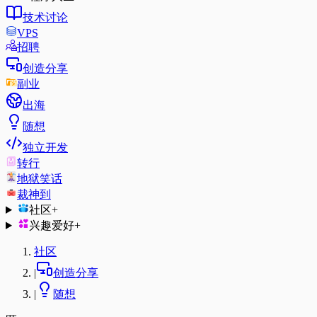
技术讨论
VPS
招聘
创造分享
副业
出海
随想
独立开发
转行
地狱笑话
裁神到
社区
+
兴趣爱好
+
社区
|
创造分享
|
随想