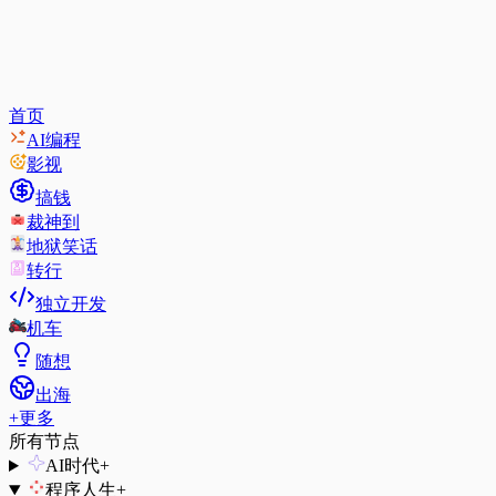
首页
AI编程
影视
搞钱
裁神到
地狱笑话
转行
独立开发
机车
随想
出海
+
更多
所有节点
AI时代
+
程序人生
+