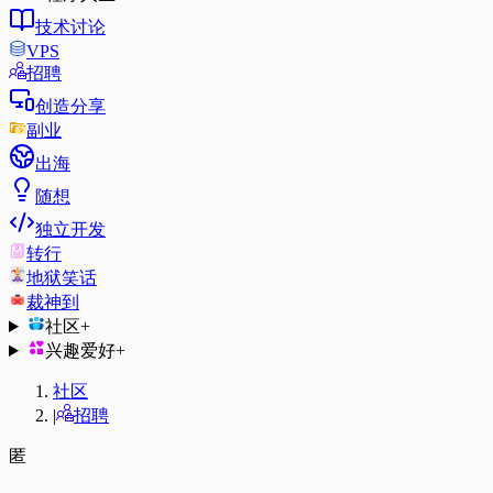
技术讨论
VPS
招聘
创造分享
副业
出海
随想
独立开发
转行
地狱笑话
裁神到
社区
+
兴趣爱好
+
社区
|
招聘
匿