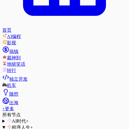
首页
AI编程
影视
搞钱
裁神到
地狱笑话
转行
独立开发
机车
随想
出海
+
更多
所有节点
AI时代
+
程序人生
+