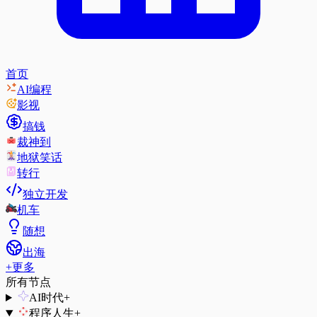
首页
AI编程
影视
搞钱
裁神到
地狱笑话
转行
独立开发
机车
随想
出海
+
更多
所有节点
AI时代
+
程序人生
+