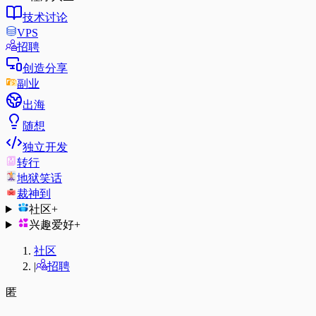
技术讨论
VPS
招聘
创造分享
副业
出海
随想
独立开发
转行
地狱笑话
裁神到
社区
+
兴趣爱好
+
社区
|
招聘
匿