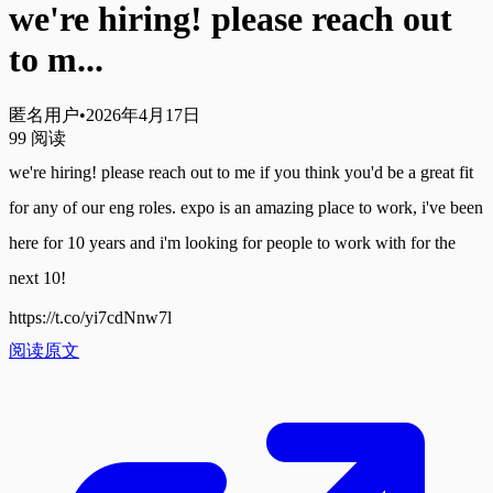
we're hiring! please reach out
to m...
匿名用户
•
2026年4月17日
99
阅读
we're hiring! please reach out to me if you think you'd be a great fit 
for any of our eng roles. expo is an amazing place to work, i've been 
here for 10 years and i'm looking for people to work with for the 
next 10!
https://t.co/yi7cdNnw7l
阅读原文