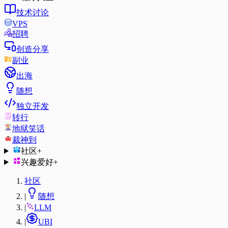
技术讨论
VPS
招聘
创造分享
副业
出海
随想
独立开发
转行
地狱笑话
裁神到
社区
+
兴趣爱好
+
社区
|
随想
|
LLM
|
UBI