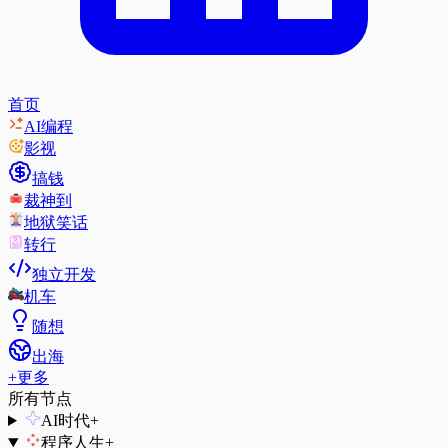
首页
AI编程
影视
搞钱
裁神到
地狱笑话
转行
独立开发
机车
随想
出海
+
更多
所有节点
AI时代
+
程序人生
+