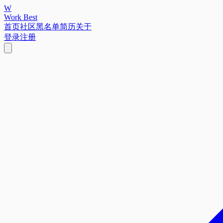
W
Work Best
首页
社区
黑名单
简历
关于
登录
注册