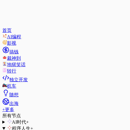
首页
AI编程
影视
搞钱
裁神到
地狱笑话
转行
独立开发
机车
随想
出海
+
更多
所有节点
AI时代
+
程序人生
+