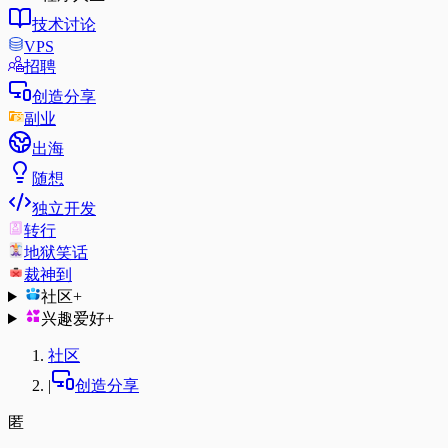
技术讨论
VPS
招聘
创造分享
副业
出海
随想
独立开发
转行
地狱笑话
裁神到
社区
+
兴趣爱好
+
社区
|
创造分享
匿