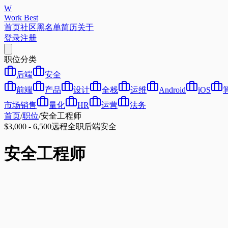
W
Work Best
首页
社区
黑名单
简历
关于
登录
注册
职位分类
后端
安全
前端
产品
设计
全栈
运维
Android
iOS
市场销售
量化
HR
运营
法务
首页
/
职位
/
安全工程师
$3,000 - 6,500
远程
全职
后端
安全
安全工程师