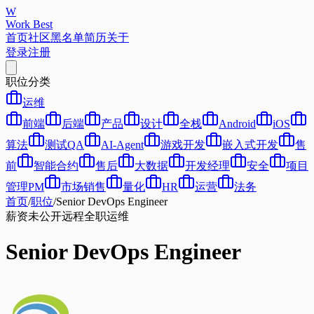
W
Work Best
首页
社区
黑名单
简历
关于
登录
注册
职位分类
运维
前端
后端
产品
设计
全栈
Android
iOS
算法
测试QA
AI-Agent
游戏开发
嵌入式开发
售
前
智能合约
售后
大数据
开发经理
安全
项目
管理PM
市场销售
量化
HR
运营
法务
首页
/
职位
/
Senior DevOps Engineer
薪资未公开
远程
全职
运维
Senior DevOps Engineer