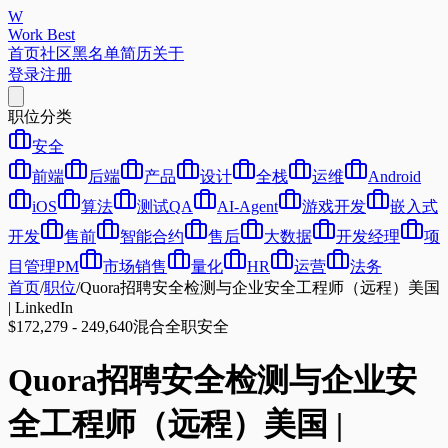
W
Work Best
首页
社区
黑名单
简历
关于
登录
注册
职位分类
安全
前端
后端
产品
设计
全栈
运维
Android
iOS
算法
测试QA
AI-Agent
游戏开发
嵌入式
开发
售前
智能合约
售后
大数据
开发经理
项
目管理PM
市场销售
量化
HR
运营
法务
首页
/
职位
/
Quora招聘安全检测与企业安全工程师（远程）美国
| LinkedIn
$172,279 - 249,640
混合
全职
安全
Quora招聘安全检测与企业安
全工程师（远程）美国 |