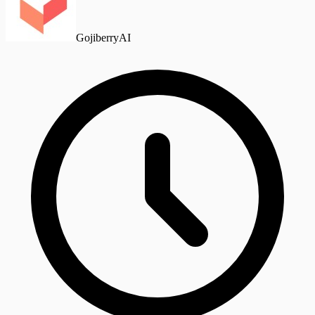
GojiberryAI