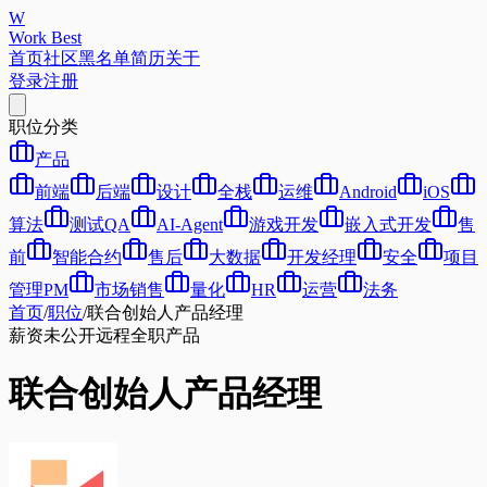
W
Work Best
首页
社区
黑名单
简历
关于
登录
注册
职位分类
产品
前端
后端
设计
全栈
运维
Android
iOS
算法
测试QA
AI-Agent
游戏开发
嵌入式开发
售
前
智能合约
售后
大数据
开发经理
安全
项目
管理PM
市场销售
量化
HR
运营
法务
首页
/
职位
/
联合创始人产品经理
薪资未公开
远程
全职
产品
联合创始人产品经理