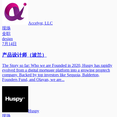
Accelyst, LLC
现场
全职
design
7月14日
产品设计师（波兰）
The Story so far: Who we are Founded in 2020, Huspy has rapidly
evolved from a digital mortgage platform into a growing proptech
company. Backed by top investors like Sequoia, Balderton,
Founders Fund, and Olayan, we are...
Huspy
现场