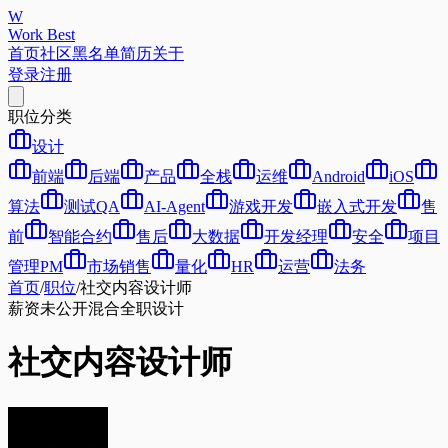
W
Work Best
首页
社区
黑名单
简历
关于
登录
注册
职位分类
设计
前端
后端
产品
全栈
运维
Android
iOS
算法
测试QA
AI-Agent
游戏开发
嵌入式开发
售
前
智能合约
售后
大数据
开发经理
安全
项目
管理PM
市场销售
量化
HR
运营
法务
首页
/
职位
/
社交内容设计师
薪资未公开
混合
全职
设计
社交内容设计师