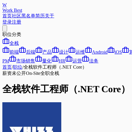
W
Work Best
首页
社区
黑名单
简历
关于
登录
注册
职位分类
全栈
前端
后端
产品
设计
运维
Android
iOS
PM
市场销售
量化
HR
运营
法务
首页
/
职位
/
全栈软件工程师（.NET Core）
薪资未公开
On-Site
全职
全栈
全栈软件工程师（.NET Core）