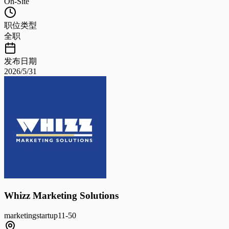
On-Site
职位类型
全职
发布日期
2026/5/31
Whizz Marketing Solutions
marketing
startup
11-50