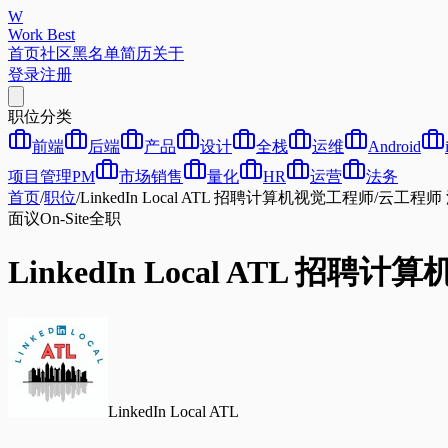
W
Work Best
首页
社区
黑名单
简历
关于
登录
注册
职位分类
前端
后端
产品
设计
全栈
运维
Android
项目管理PM
市场销售
量化
HR
运营
法务
首页
/
职位
/
LinkedIn Local ATL 招聘计算机视觉工程师/云工程师 澳
面议
On-Site
全职
LinkedIn Local ATL 招聘
LinkedIn Local ATL