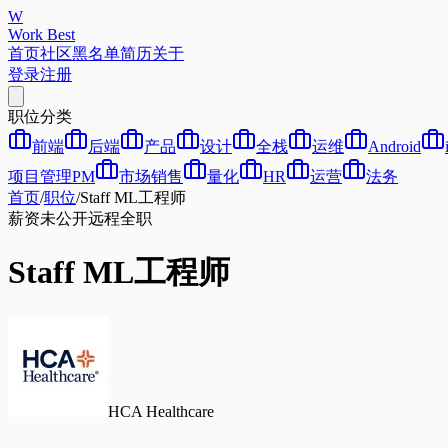
W
Work Best
首页
社区
黑名单
简历
关于
登录
注册
职位分类
前端
后端
产品
设计
全栈
运维
Android
项目管理PM
市场销售
量化
HR
运营
法务
首页
/
职位
/
Staff ML工程师
薪资未公开
远程
全职
Staff ML工程师
HCA Healthcare