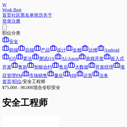
W
Work Best
首页
社区
黑名单
简历
关于
登录
注册
职位分类
安全
前端
后端
产品
设计
全栈
运维
Android
iOS
算法
测试QA
AI-Agent
游戏开发
嵌入式
开发
售前
智能合约
售后
大数据
开发经理
项
目管理PM
市场销售
量化
HR
运营
法务
首页
/
职位
/
安全工程师
¥75,000 - 90,000
混合
全职
安全
安全工程师