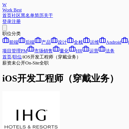
W
Work Best
首页
社区
黑名单
简历
关于
登录
注册
职位分类
前端
后端
产品
设计
全栈
运维
Android
项目管理PM
市场销售
量化
HR
运营
法务
首页
/
职位
/
iOS开发工程师（穿戴业务）
薪资未公开
On-Site
全职
iOS开发工程师（穿戴业务）