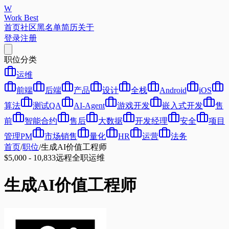
W
Work Best
首页
社区
黑名单
简历
关于
登录
注册
职位分类
运维
前端
后端
产品
设计
全栈
Android
iOS
算法
测试QA
AI-Agent
游戏开发
嵌入式开发
售
前
智能合约
售后
大数据
开发经理
安全
项目
管理PM
市场销售
量化
HR
运营
法务
首页
/
职位
/
生成AI价值工程师
$5,000 - 10,833
远程
全职
运维
生成AI价值工程师