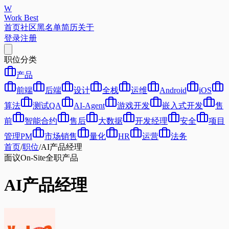
W
Work Best
首页
社区
黑名单
简历
关于
登录
注册
职位分类
产品
前端
后端
设计
全栈
运维
Android
iOS
算法
测试QA
AI-Agent
游戏开发
嵌入式开发
售
前
智能合约
售后
大数据
开发经理
安全
项目
管理PM
市场销售
量化
HR
运营
法务
首页
/
职位
/
AI产品经理
面议
On-Site
全职
产品
AI产品经理