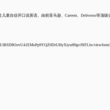
信开口说英语。由前亚马逊、Careem、Deliveroo等顶级公司高管创
-UiBSD8OovU41EMoPp9YQZ0DrUl0yXiysr89gvJHFLlw/viewform?