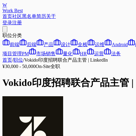
W
Work Best
首页
社区
黑名单
简历
关于
登录
注册
职位分类
前端
后端
产品
设计
全栈
运维
Android
项目管理PM
市场销售
量化
HR
运营
法务
首页
/
职位
/
Vokido印度招聘联合产品主管 | LinkedIn
¥30,000 - 50,000
On-Site
全职
Vokido印度招聘联合产品主管 | L