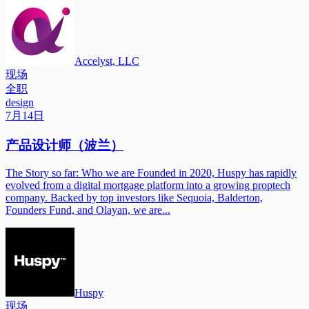
Accelyst, LLC
现场
全职
design
7月14日
产品设计师（波兰）
The Story so far: Who we are Founded in 2020, Huspy has rapidly
evolved from a digital mortgage platform into a growing proptech
company. Backed by top investors like Sequoia, Balderton,
Founders Fund, and Olayan, we are...
Huspy
现场