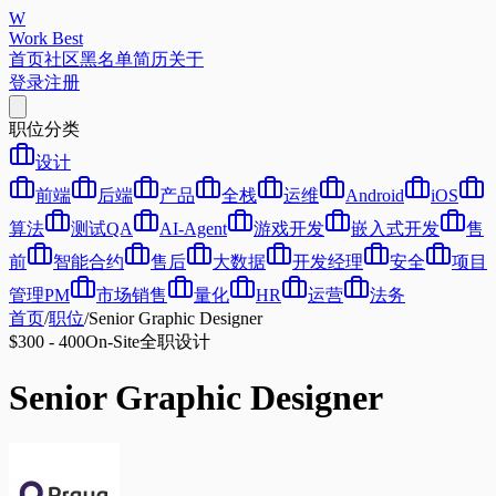
W
Work Best
首页
社区
黑名单
简历
关于
登录
注册
职位分类
设计
前端
后端
产品
全栈
运维
Android
iOS
算法
测试QA
AI-Agent
游戏开发
嵌入式开发
售
前
智能合约
售后
大数据
开发经理
安全
项目
管理PM
市场销售
量化
HR
运营
法务
首页
/
职位
/
Senior Graphic Designer
$300 - 400
On-Site
全职
设计
Senior Graphic Designer