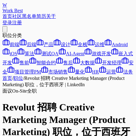
W
Work Best
首页
社区
黑名单
简历
关于
登录
注册
职位分类
前端
后端
产品
设计
全栈
运维
Android
iOS
算法
测试QA
AI-Agent
游戏开发
嵌入式
开发
售前
智能合约
售后
大数据
开发经理
安
全
项目管理PM
市场销售
量化
HR
运营
法务
首页
/
职位
/
Revolut 招聘 Creative Marketing Manager (Product
Marketing) 职位，位于西班牙 | LinkedIn
面议
On-Site
全职
Revolut 招聘 Creative
Marketing Manager (Product
Marketing) 职位，位于西班牙