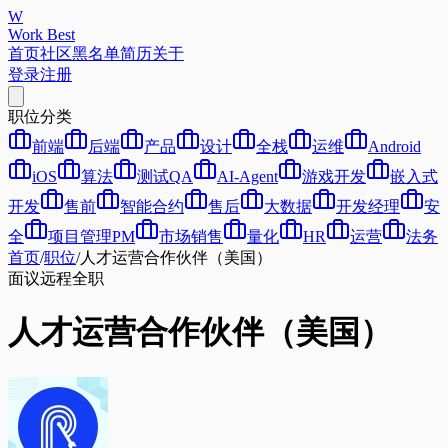
W
Work Best
首页
社区
黑名单
简历
关于
登录
注册
职位分类
前端
后端
产品
设计
全栈
运维
Android
iOS
算法
测试QA
AI-Agent
游戏开发
嵌入式
开发
售前
智能合约
售后
大数据
开发经理
安
全
项目管理PM
市场销售
量化
HR
运营
法务
首页
/
职位
/
人才运营合作伙伴（美国）
面议
远程
全职
人才运营合作伙伴（美国）