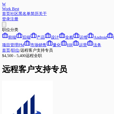
W
Work Best
首页
社区
黑名单
简历
关于
登录
注册
职位分类
前端
后端
产品
设计
全栈
运维
Android
项目管理PM
市场销售
量化
HR
运营
法务
首页
/
职位
/
远程客户支持专员
$4,500 - 5,400
远程
全职
远程客户支持专员