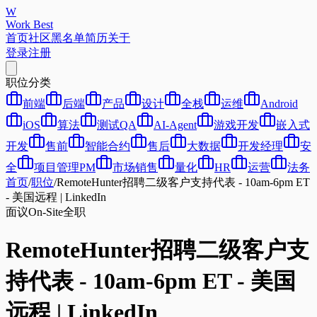
W
Work Best
首页
社区
黑名单
简历
关于
登录
注册
职位分类
前端
后端
产品
设计
全栈
运维
Android
iOS
算法
测试QA
AI-Agent
游戏开发
嵌入式
开发
售前
智能合约
售后
大数据
开发经理
安
全
项目管理PM
市场销售
量化
HR
运营
法务
首页
/
职位
/
RemoteHunter招聘二级客户支持代表 - 10am-6pm ET
- 美国远程 | LinkedIn
面议
On-Site
全职
RemoteHunter招聘二级客户支
持代表 - 10am-6pm ET - 美国
远程 | LinkedIn