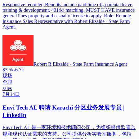
Responsive recruiter; Benefits include paid time off, parental leave,
training & development, 401(k) matching. MUST HAVE insurance
general lines property and casualty license to apply. Role: Remote
Insurance Sales Representative with Robert Elizalde - State Farm
Agent.
Robert R Elizalde - State Farm Insurance Agent
$3.5k-6.7k
现场
全职
sales
7月14日
Envi Tech AL 聘请 Karachi 分区业务发展专员 |
LinkedIn
Envi Tech AL 是一家环境和技术顾问公司，为组织提供监管合
规和现代认证需求的支持。公司提供分析实验室服务，包括