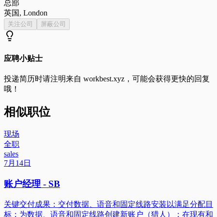
总部
英国, London
关注公司
屏蔽公司
应聘小贴士
投递简历时请注明来自
workbest.xyz
，可能会获得更快的回复
哦！
相似职位
现场
全职
sales
7月14日
账户经理 - SB
关键交付成果：交付数据、语音和固定线路安装以满足分配目
标；为数据、语音和固定线路创建新账户（猎人）；在现有和