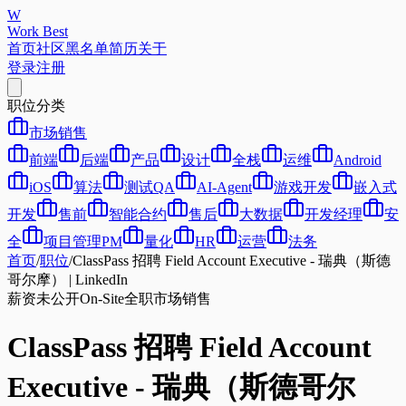
W
Work Best
首页
社区
黑名单
简历
关于
登录
注册
职位分类
市场销售
前端
后端
产品
设计
全栈
运维
Android
iOS
算法
测试QA
AI-Agent
游戏开发
嵌入式
开发
售前
智能合约
售后
大数据
开发经理
安
全
项目管理PM
量化
HR
运营
法务
首页
/
职位
/
ClassPass 招聘 Field Account Executive - 瑞典（斯德
哥尔摩） | LinkedIn
薪资未公开
On-Site
全职
市场销售
ClassPass 招聘 Field Account
Executive - 瑞典（斯德哥尔