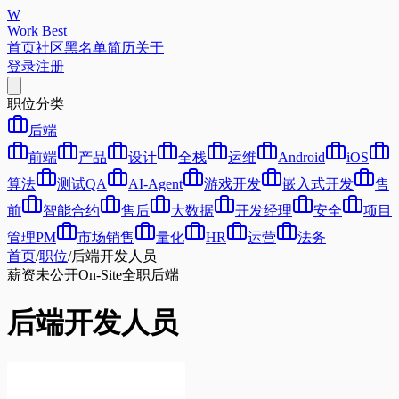
W
Work Best
首页
社区
黑名单
简历
关于
登录
注册
职位分类
后端
前端
产品
设计
全栈
运维
Android
iOS
算法
测试QA
AI-Agent
游戏开发
嵌入式开发
售
前
智能合约
售后
大数据
开发经理
安全
项目
管理PM
市场销售
量化
HR
运营
法务
首页
/
职位
/
后端开发人员
薪资未公开
On-Site
全职
后端
后端开发人员