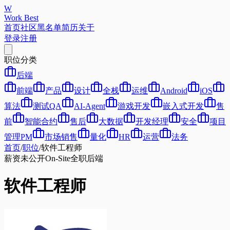
W
Work Best
首页
社区
黑名单
简历
关于
登录
注册
职位分类
后端
前端
产品
设计
全栈
运维
Android
iOS
算法
测试QA
AI-Agent
游戏开发
嵌入式开发
售
前
智能合约
售后
大数据
开发经理
安全
项目
管理PM
市场销售
量化
HR
运营
法务
首页
/
职位
/
软件工程师
薪资未公开
On-Site
全职
后端
软件工程师