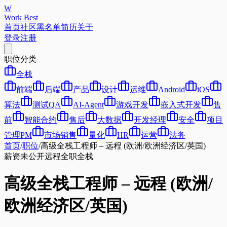
W
Work Best
首页
社区
黑名单
简历
关于
登录
注册
职位分类
全栈
前端
后端
产品
设计
运维
Android
iOS
算法
测试QA
AI-Agent
游戏开发
嵌入式开发
售
前
智能合约
售后
大数据
开发经理
安全
项目
管理PM
市场销售
量化
HR
运营
法务
首页
/
职位
/
高级全栈工程师 – 远程 (欧洲/欧洲经济区/英国)
薪资未公开
远程
全职
全栈
高级全栈工程师 – 远程 (欧洲/
欧洲经济区/英国)