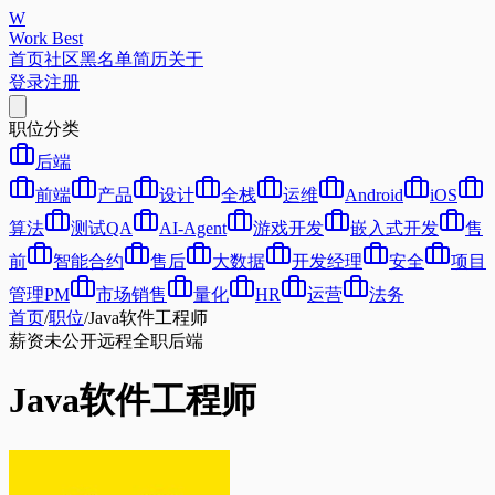
W
Work Best
首页
社区
黑名单
简历
关于
登录
注册
职位分类
后端
前端
产品
设计
全栈
运维
Android
iOS
算法
测试QA
AI-Agent
游戏开发
嵌入式开发
售
前
智能合约
售后
大数据
开发经理
安全
项目
管理PM
市场销售
量化
HR
运营
法务
首页
/
职位
/
Java软件工程师
薪资未公开
远程
全职
后端
Java软件工程师