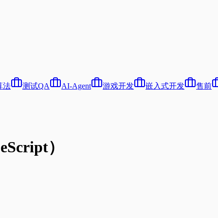
算法
测试QA
AI-Agent
游戏开发
嵌入式开发
售前
cript）