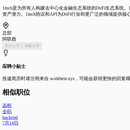
1inch是为所有人构建去中心化金融生态系统的DeFi生态系
资产潜力。1inch协议和API为DeFi行业和更广泛的领域提供
总部
阿联酋
关注公司
屏蔽公司
应聘小贴士
投递简历时请注明来自
workbest.xyz
，可能会获得更快的回复
相似职位
远程
全职
backend
7月14日