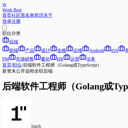
W
Work Best
首页
社区
黑名单
简历
关于
登录
注册
职位分类
后端
前端
产品
设计
全栈
运维
Android
iOS
PM
市场销售
量化
HR
运营
法务
首页
/
职位
/
后端软件工程师（Golang或TypeScript）
薪资未公开
远程
全职
后端
后端软件工程师（Golang或TypeS
1inch