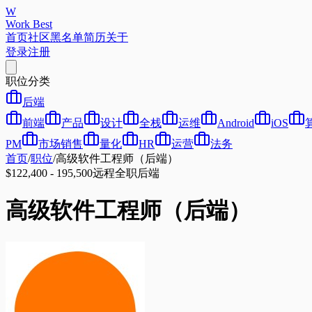
W
Work Best
首页
社区
黑名单
简历
关于
登录
注册
职位分类
后端
前端
产品
设计
全栈
运维
Android
iOS
PM
市场销售
量化
HR
运营
法务
首页
/
职位
/
高级软件工程师（后端）
$122,400 - 195,500
远程
全职
后端
高级软件工程师（后端）