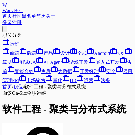
W
Work Best
首页
社区
黑名单
简历
关于
登录
注册
职位分类
运维
前端
后端
产品
设计
全栈
Android
iOS
算法
测试QA
AI-Agent
游戏开发
嵌入式开发
售
前
智能合约
售后
大数据
开发经理
安全
项目
管理PM
市场销售
量化
HR
运营
法务
首页
/
职位
/
软件工程 - 聚类与分布式系统
面议
On-Site
全职
运维
软件工程 - 聚类与分布式系统