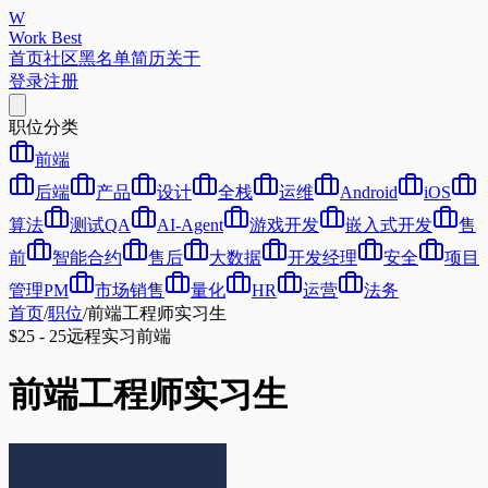
W
Work Best
首页
社区
黑名单
简历
关于
登录
注册
职位分类
前端
后端
产品
设计
全栈
运维
Android
iOS
算法
测试QA
AI-Agent
游戏开发
嵌入式开发
售
前
智能合约
售后
大数据
开发经理
安全
项目
管理PM
市场销售
量化
HR
运营
法务
首页
/
职位
/
前端工程师实习生
$25 - 25
远程
实习
前端
前端工程师实习生