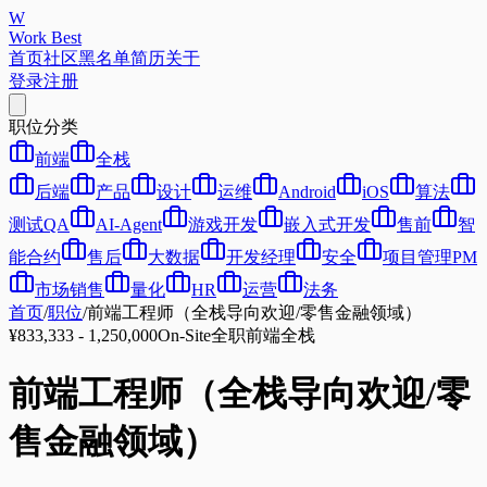
W
Work Best
首页
社区
黑名单
简历
关于
登录
注册
职位分类
前端
全栈
后端
产品
设计
运维
Android
iOS
算法
测试QA
AI-Agent
游戏开发
嵌入式开发
售前
智
能合约
售后
大数据
开发经理
安全
项目管理PM
市场销售
量化
HR
运营
法务
首页
/
职位
/
前端工程师（全栈导向欢迎/零售金融领域）
¥833,333 - 1,250,000
On-Site
全职
前端
全栈
前端工程师（全栈导向欢迎/零
售金融领域）