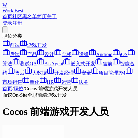
W
Work Best
首页
社区
黑名单
简历
关于
登录
注册
职位分类
前端
游戏开发
后端
产品
设计
全栈
运维
Android
iOS
算法
测试QA
AI-Agent
嵌入式开发
售前
智能合
约
售后
大数据
开发经理
安全
项目管理PM
市场销售
量化
HR
运营
法务
首页
/
职位
/
Cocos 前端游戏开发人员
面议
On-Site
全职
前端
游戏开发
Cocos 前端游戏开发人员