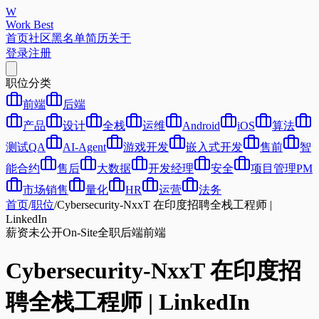
W
Work Best
首页
社区
黑名单
简历
关于
登录
注册
职位分类
前端
后端
产品
设计
全栈
运维
Android
iOS
算法
测试QA
AI-Agent
游戏开发
嵌入式开发
售前
智
能合约
售后
大数据
开发经理
安全
项目管理PM
市场销售
量化
HR
运营
法务
首页
/
职位
/
Cybersecurity-NxxT 在印度招聘全栈工程师 |
LinkedIn
薪资未公开
On-Site
全职
后端
前端
Cybersecurity-NxxT 在印度招
聘全栈工程师 | LinkedIn