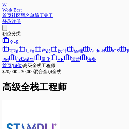
W
Work Best
首页
社区
黑名单
简历
关于
登录
注册
职位分类
全栈
前端
后端
产品
设计
运维
Android
iOS
PM
市场销售
量化
HR
运营
法务
首页
/
职位
/
高级全栈工程师
$20,000 - 30,000
混合
全职
全栈
高级全栈工程师