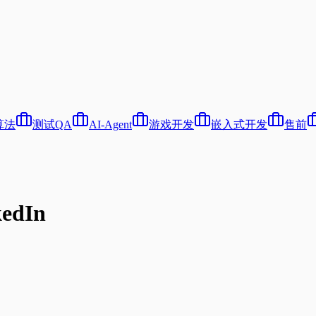
算法
测试QA
AI-Agent
游戏开发
嵌入式开发
售前
edIn