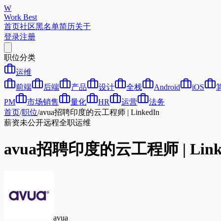
W
Work Best
首页
社区
黑名单
简历
关于
登录
注册
职位分类
运维
前端
后端
产品
设计
全栈
Android
iOS
PM
市场销售
量化
HR
运营
法务
首页
/
职位
/
avua招聘印度的云工程师 | LinkedIn
薪资未公开
远程
全职
运维
avua招聘印度的云工程师 | Link
avua