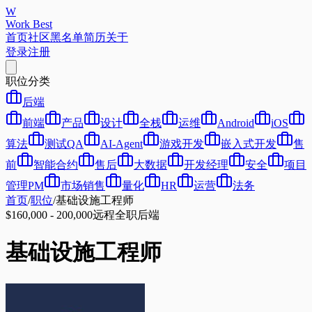
W
Work Best
首页
社区
黑名单
简历
关于
登录
注册
职位分类
后端
前端
产品
设计
全栈
运维
Android
iOS
算法
测试QA
AI-Agent
游戏开发
嵌入式开发
售
前
智能合约
售后
大数据
开发经理
安全
项目
管理PM
市场销售
量化
HR
运营
法务
首页
/
职位
/
基础设施工程师
$160,000 - 200,000
远程
全职
后端
基础设施工程师