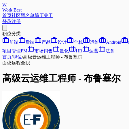
W
Work Best
首页
社区
黑名单
简历
关于
登录
注册
职位分类
前端
后端
产品
设计
全栈
运维
Android
项目管理PM
市场销售
量化
HR
运营
法务
首页
/
职位
/
高级云运维工程师 - 布鲁塞尔
面议
远程
全职
高级云运维工程师 - 布鲁塞尔