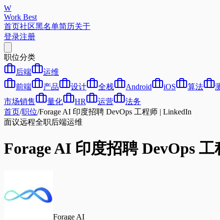
W
Work Best
首页
社区
黑名单
简历
关于
登录
注册
职位分类
后端
运维
前端
产品
设计
全栈
Android
iOS
算法
市场销售
量化
HR
运营
法务
首页
/
职位
/
Forage AI 印度招聘 DevOps 工程师 | LinkedIn
面议
远程
全职
后端
运维
Forage AI 印度招聘 DevOps 工程
Forage AI