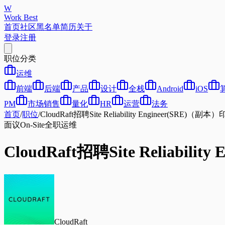
W
Work Best
首页
社区
黑名单
简历
关于
登录
注册
职位分类
运维
前端
后端
产品
设计
全栈
Android
iOS
PM
市场销售
量化
HR
运营
法务
首页
/
职位
/
CloudRaft招聘Site Reliability Engineer(SRE)（副本
面议
On-Site
全职
运维
CloudRaft招聘Site Reliabili
CloudRaft