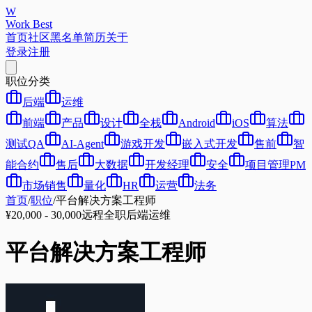
W
Work Best
首页
社区
黑名单
简历
关于
登录
注册
职位分类
后端
运维
前端
产品
设计
全栈
Android
iOS
算法
测试QA
AI-Agent
游戏开发
嵌入式开发
售前
智
能合约
售后
大数据
开发经理
安全
项目管理PM
市场销售
量化
HR
运营
法务
首页
/
职位
/
平台解决方案工程师
¥20,000 - 30,000
远程
全职
后端
运维
平台解决方案工程师