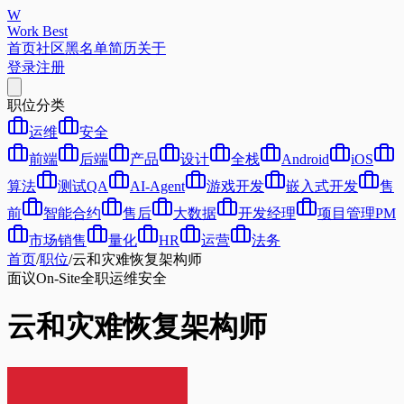
W
Work Best
首页
社区
黑名单
简历
关于
登录
注册
职位分类
运维
安全
前端
后端
产品
设计
全栈
Android
iOS
算法
测试QA
AI-Agent
游戏开发
嵌入式开发
售
前
智能合约
售后
大数据
开发经理
项目管理PM
市场销售
量化
HR
运营
法务
首页
/
职位
/
云和灾难恢复架构师
面议
On-Site
全职
运维
安全
云和灾难恢复架构师