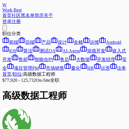
W
Work Best
首页
社区
黑名单
简历
关于
登录
注册
职位分类
前端
后端
产品
设计
全栈
运维
Android
iOS
算法
测试QA
AI-Agent
游戏开发
嵌入式
开发
售前
智能合约
售后
大数据
开发经理
安
全
项目管理PM
市场销售
量化
HR
运营
法务
首页
/
职位
/
高级数据工程师
$77,920 - 125,732
On-Site
全职
高级数据工程师